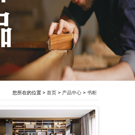
您所在的位置 >
首页
>
产品中心
>
书柜